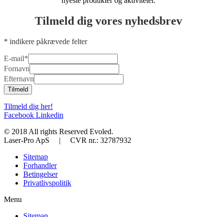
nyeste produkter og aktiviteter.​
Tilmeld dig vores nyhedsbrev
*
indikere påkrævede felter
E-mail
*
Fornavn
Efternavn
Tilmeld
Tilmeld dig her!​
Facebook
Linkedin
© 2018 All rights Reserved Evoled.
Laser-Pro ApS | CVR nr.: 32787932
Sitemap
Forhandler
Betingelser
Privatlivspolitik
Menu
Sitemap