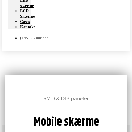
LED
skærme
LCD
Skærme
Cases
Kontakt
(+45) 26 888 999
SMD & DIP paneler
Mobile skærme